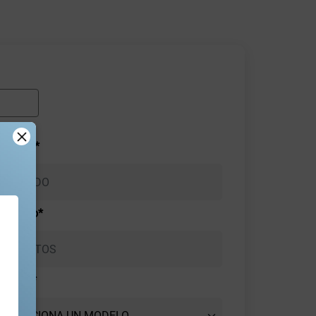
pellido*
eléfono*
Modelo*