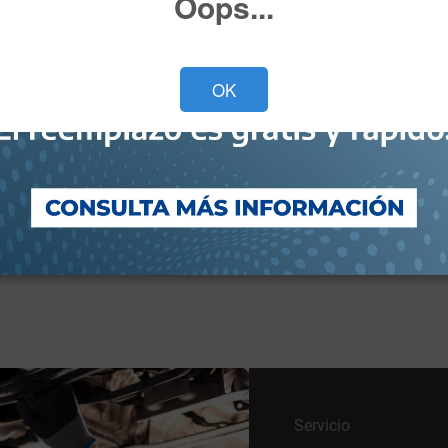
Oops...
Versión*
OK
He leído y acepto el
Aviso de Privacidad*
Deseo recibir ofertas y novedades.
Cotiza ahora
Servicio