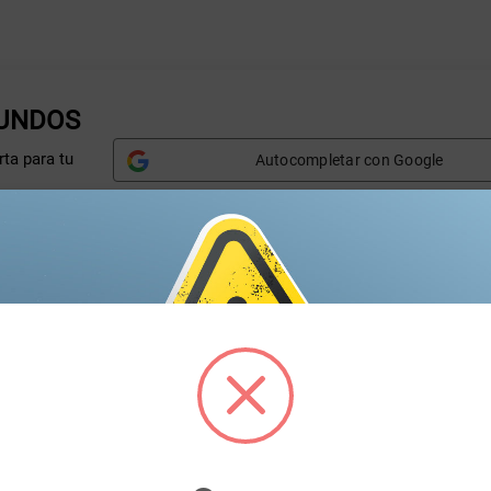
GUNDOS
ta para tu
Autocompletar con Google
Nombre*
A
Correo electrónico*
T
Marca*